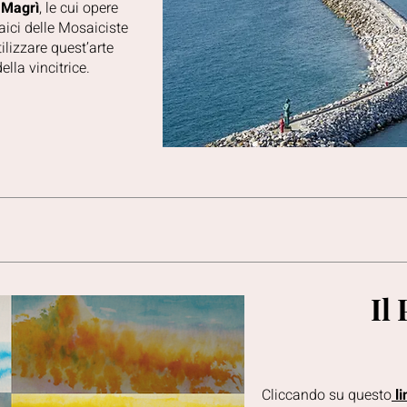
 Magrì
, le cui opere
aici delle Mosaiciste
ilizzare quest’arte
lla vincitrice.
Il 
Cliccando su questo
li