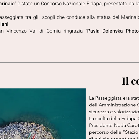
arinaio
” è stato un Concorso Nazionale Fidapa, presentato dall
asseggiata tra gli scogli che conduce alla statua del Marinai
lani.
n Vincenzo Val di Cornia ringrazia “
Pavla Dolenska Photo
Il 
La Passeggiata era sta
dell’Amministrazione 
sicurezza e valorizzazi
La scelta della Fidapa 
Presidente Neda Caroti,
percorso delle “Stazion
rifiniti alo scopo) con 