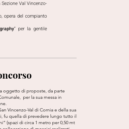
a Sezione Val Vincenzo-
o, opera del compianto
graphy
” per la gentile
concorso
ta oggetto di proposte, da parte
Comunale, per la sua messa in
one.
San Vincenzo-Val di Cornia e della sua
 fu quella di prevedere lungo tutto il
i” (spazi di circa 1 metro per 0,50 mt
la collocazione di mosaici realizzati