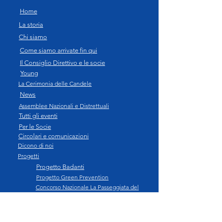
Home
La storia
Chi siamo
Come siamo arrivate fin qui
Il Consiglio Direttivo e le socie
Young
La Cerimonia delle Candele
News
Assemblee Nazionali e Distrettuali
Tutti gli eventi
Per le Socie
Circolari e comunicazioni
Dicono di noi
Progetti
Progetto Badanti
Progetto Green Prevention
Concorso Nazionale La Passeggiata del
Marinaio
Progetto Tommy&Ollie
Progetto "Vino e olio: tradizione, qualità e