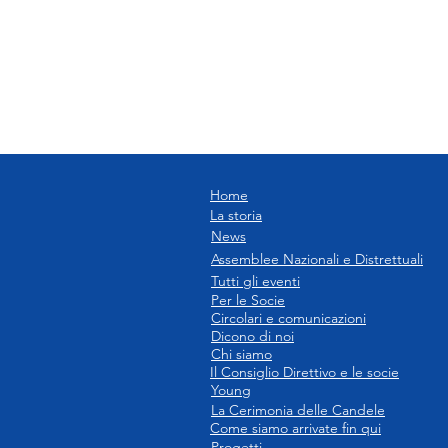
Home
La storia
News
Assemblee Nazionali e Distrettuali
Tutti gli eventi
Per le Socie
Circolari e comunicazioni
Dicono di noi
Chi siamo
Il Consiglio Direttivo e le socie
Young
La Cerimonia delle Candele
Come siamo arrivate fin qui
Progetti